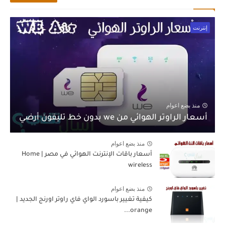
إنترنت
منذ بضع اعوام
أسعار الراوتر الهوائي من we بدون خط تليفون أرضي
منذ بضع اعوام
أسعار باقات الإنترنت الهوائي في مصر | Home
wireless
منذ بضع اعوام
كيفية تغيير باسورد الواي فاي راوتر اورنج الجديد |
orange...