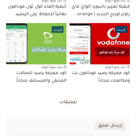
منذ بضع اعوام
منذ بضع اعوام
كيفية تغيير باسورد الواي فاي
كيفية إلغاء كول تون فودافون
راوتر اورنج الجديد | orange...
نهائياً للحفاظ علي الرصيد
إنترنت
إنترنت
منذ بضع اعوام
منذ بضع اعوام
كود معرفة رصيد فودافون نت
كود معرفة رصيد اتصالات
ومكالمات مجاناً
المتبقي والمستلف مجاناً
تعليقات
إرسال تعليق