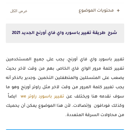
الربح من الإنترنت للمبتدئين: دليلك الشامل لكسب المال اوتوماتيكيا
محتويات الموضوع
شرح طريقة تغيير باسورد واي فاي أورنج الجديد 2021
ت
غيير باسورد واي فاي أورنج، يجب على جميع المستخدمين
تغيير كلمة مرور الواي فاي الخاص بهم من وقت لآخر بحيث
يصعب على المتسللين والمتطفلين التخمين ،وجدير بالذكر أنه
يجب تغيير كلمة المرور من وقت لآخر مثل راوتر أورنج وهو ما
سوف نقدمه هنا ويختلف عن
تغيير باسورد راوتر we
ايضاً
وكذلك فودافون وإتصالات. لأن هذا الموضوع يمكن أن يحميك
من محاولات السرقة المتعددة.