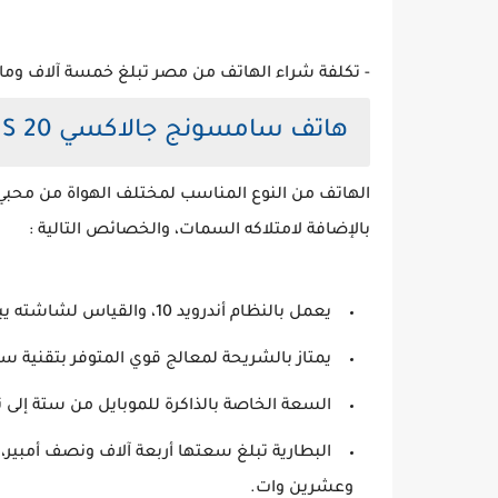
- تكلفة شراء الهاتف من مصر تبلغ خمسة آلاف ومائ
هاتف سامسونج جالاكسي S 20
الهاتف من النوع المناسب لمختلف الهواة من محبي، و
بالإضافة لامتلاكه السمات، والخصائص التالية :
يعمل بالنظام أندرويد 10، والقياس لشاشته يبلغ ستة ونصف بوصة.
يمتاز بالشريحة لمعالج قوي المتوفر بتقنية سبع
السعة الخاصة بالذاكرة للموبايل من ستة إلى ثم
البطارية تبلغ سعتها أربعة آلاف ونصف أمبير
وعشرين وات.