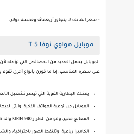
- سعر الهاتف لا يتجاوز أربعمائة وخمسة دولار.
موبايل هواوي نوفا 5 T
الموبايل يحمل العديد من الخصائص التي تؤهله لأن
على سعره المناسب، إذا ما قورن بأنواع أخرى تقوم ب
يمتلك البطارية القوية التي تيسر تشغيل الأل
الموبايل من نوعية الهواتف الذكية، والتي لديها
المعالج مميز، وهو من الطراز KIRIN 980 والذاكرة للوصول العشوائي تصل للحجم من ستة إلى ثمانية جيجا رام.
الكاميرا رباعية، وتلتقط الصور باحترافية، وا