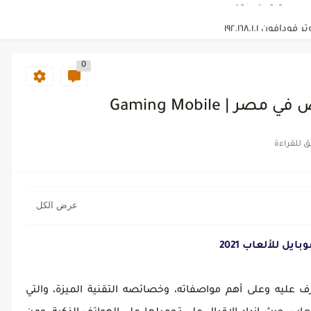
فون ١٩٢.١٦٨.١.١
0
 Gaming Mobile
يل للألعاب 2021
يه وعلى أهم مواصفاته، وخصائصه التقنية الميزة، والتي