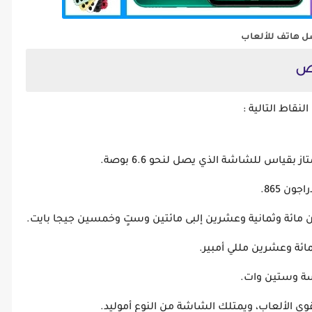
 هاتف للألعاب
ص
قاط التالية :
ن 865.
ين مائة وثمانية وعشرين إلبى مائتين وستٍ وخمسين جيجا بايت.
ائة وعشرين مللي أمبير.
سة وستين وات.
 الألعاب، ويمتلك الشاشة من النوع أموليد.