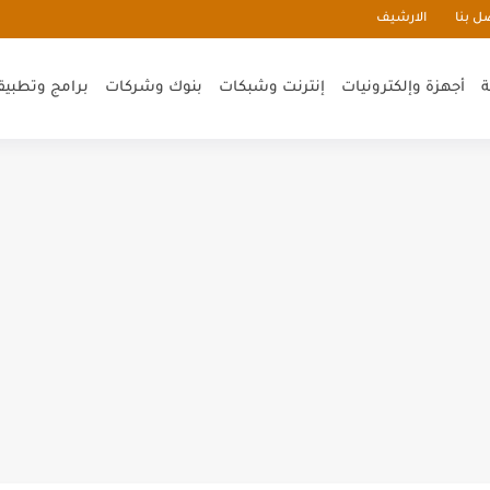
ل بنا
الارشيف
ة
أجهزة وإلكترونيات
إنترنت وشبكات
بنوك وشركات
برامج وتطبيق
 السعودية من مؤسسة التحاضير
ملة عبر مواقع بيع السيارات اونلاين