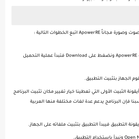
Ap اتبع الخطوات التالية :
نفتح متجر التطبيقات ونكتب في شريط البحث ApowerRE ونضغط على Download فتبدأ عملية التحميل
م الجهاز بتثبيت التطبيق.
يقونة الثبيت الأولى التي تعطينا خيار تغيير مكان تثبيت البرنامج
اسبنا فإن البرنامج يدعم عدة لغات مختلفة منها العربية