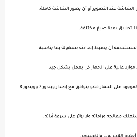
(9) يمكن تحميل التطبيق مهما كان إصدار الويندوز الموجود على الجهاز فهو يتوافق مع إصدار ويندوز 7 وويندوز 8