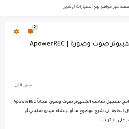
لاش توصيل من مؤسسة التحاضير الحديثة
ية مع افضل شركات السياحة بمصر
0
فية الاستفادة منها
بعات
صوت وصورة | ApowerREC
ناسب لنمط حياتك؟
ميزة
لة للحصول على أدويتك بأمان وفعالية
ليلك الشامل لكسب المال اوتوماتيكيا
يبحث الكثير من المستخدمين عن طريقة تحميل برنامج تسجيل شاشة الكمبيوتر صوت وصورة مجاناً ApowerREC
الحاجة إلى شرح موضوع ما أو لإنشاء فيديو تعليمي أو
على الإنترنت.