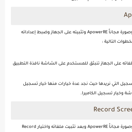
بعد تحميل برنامج تسجيل شاشة الكمبيوتر صوت وصورة مجاناً ApowerRE وتثبيته على الجهاز وضبط إعداداته
طوات التالية :
ميل تطبيق ApowerRE وتثبيت ملفاته على الجهاز تنبثق للمستخدم على الشاشة نافذة التطبيق
سجيل التي نريدها حيث نجد عدة خيارات منها خيار تسجيل
ة وخيار تسجيل الكاميرا.
عند تحميل برنامج تسجيل شاشة الكمبيوتر صوت وصورة مجاناً ApowerRE وبعد تثبيت ملفاته واختيار Record