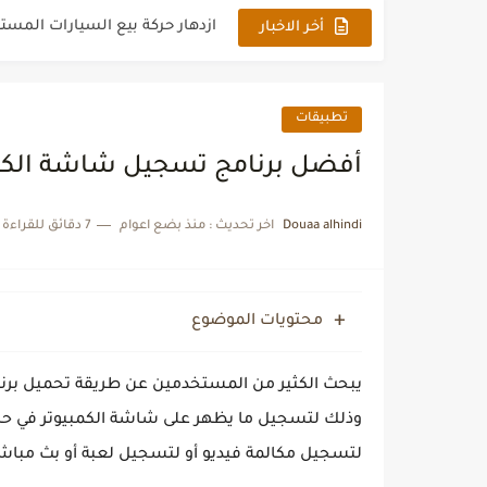
خدمات الطباعة والسي دي والف
أخر الاخبار
اسأل عن عروض الرحلات السياح
ما هي منصة كاف للعمل الحر وكي
تطبيقات
أبرز آنواع كاميرات المراقبة الطا
أفضل برنامج تسجيل شاشة الكمبيوتر 
كيف تختار الهاتف المحمول الم
Douaa alhindi
اخر تحديث :
منذ بضع اعوام
7 دقائق للقراءة
كيفية الحصول على أكواد خصم م
صيدلية أون لاين: الخطوات السه
محتويات الموضوع
الربح من الإنترنت للمبتدئين: د
وذلك لتسجيل ما يظهر على شاشة الكمبيوتر في حال 
لتسجيل مكالمة فيديو أو لتسجيل لعبة أو بث مباشر 