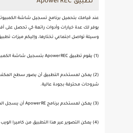
تطبيق ApowerREC
يوفر لك عدة خيارات وأدوات رائعة كي تحصل على أ
وسيلة تواصل اجتماعي تختارها، وإليكم ميزات تطبيق ApowerRE في السطور القادمة
(1) يقوم تطبيق ApowerREC بتسجيل شاشة الكمبيوتر صوت وصورة بجودة HD.
(2) يمكن لمستخدم التطبيق أن يصور سطح المكتب
شروحات محترفة بجودة عالية.
(3) يمكن لمستخدم برنامج ApowerRE أن يسجل الصوت عند استخدام البرنامج من الميكروفون أو من الكمبيوتر.
(4) يمكن التصوير عير هذا التطبيق من كاميرا الويب بدقة ووضوح.