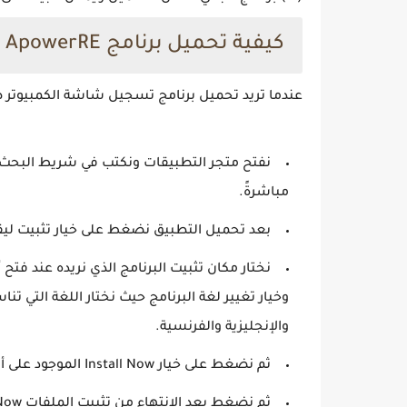
كيفية تحميل برنامج ApowerRE
عندما تريد تحميل برنامج تسجيل شاشة الكمبيوتر صوت وصورة مجاناً owerRE
مباشرةً.
بعد تحميل التطبيق نضغط على خيار تثبيت ليقو
نختار مكان تثبيت البرنامج الذي نريده عند فتح أ
وخيار تغيير لغة البرنامج حيث نختار اللغة التي تن
والإنجليزية والفرنسية.
ثم نضغط على خيار Install Now الموجود على أيقونة التطبيق فيبدأ التطبيق بتثبيت ملفاته على الجهاز.
ثم نضغط بعد الانتهاء من تثبيت الملفات Open Now ونبدأ باستخدام التطبيق.