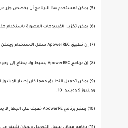
(5) يمكن لمستخدم هذا البرنامج أن يخصص جزر من الشاشة عند التصوير أو أن يصور الشاشة كاملة.
(6) يمكن تخزين الفيديوهات المصورة باستخدام هذا التطبيق بعدة صيغ مختلفة.
(7) إن تطبيق ApowerREC سهل الاستخدام ويمكن لمستخدمه أن يضبط إعدادته بسهولة بما يناسبه.
(8) إن برنامج ApowerREC بسيط ولا يحتاج إلى وجود موارد عالية على الجهاز كي يعمل بشكل جيد.
وويندوز 9 وويندوز 10.
(10) يعتبر برنامج ApowerRE خفيف على الجهاز لا يستهلك معالجه وراماته ولا يؤثر على سرعة أدائه.
(11) برنامج مجاني سهل التحميل ويمكن تثبيته على أجهزة اللاب توب والكمبيوتر.