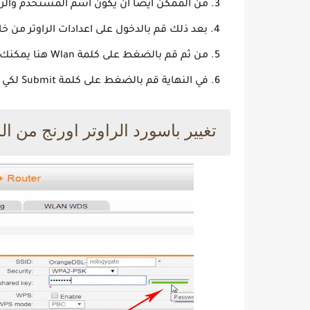
من الممكن أيضًا أن يكون اسم المستخدم والرقم السري ع
بعد ذلك قم بالدخول على اعدادات الراوتر من خلال
من ثم قم بالضغط على كلمة Wlan هنا يمكنك كتابة الباسورد القديم ومن ثم الباسورد الجديد الذي تريده.
في النهاية قم بالضغط على كلمة Submit لكي يتم حفظ التغييرات التي قمت بها.
تغيير باسورد الراوتر اورنج من ال