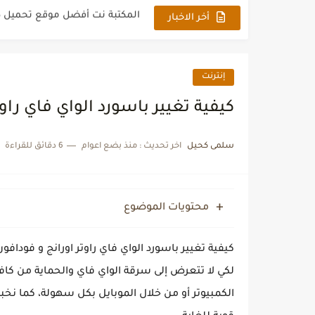
تحميل تطبيق دراما سلاير لمشا
أخر الاخبار
أفضل الأطباء في أمراض الجهاز
شبكة عيون أفضل مجلة إلكترونية
إنترنت
تحميل تطبيق المصحف الشريف ال
‏كيفية تغيير باسورد الواي فاي راو
أفضل برنامج للتذكير بموعد الآذ
سلمى كحيل
اخر تحديث :
منذ بضع اعوام
6 دقائق للقراءة
أفضل تطبيق للتذكير بأوقات الصلاة 
أفضل برنامج لتعليم الأطفال الح
محتويات الموضوع
جدول مواعيد مسلسلات رمضان 2022
‏كيفية تغيير باسورد الواي فاي راوتر اورانج و فود
لكي لا تتعرض إلى سرقة الواي فاي والحماية من ك
الكمبيوتر أو من خلال الموبايل بكل سهولة، كما نخ