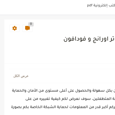
هدة المسلسلات الكورية
 الهضمي والكبد
0
 إخبارية عصرية
قرآن الكريم كامل للهاتف
تر اورانج و فودافون
ان تطبيق المؤذن
2022
روف العربية للموبايل
افون بكل سهولة والحصول على أعلى مستوى من الأمان والحماية
افة المتطفلين، سوف نعرض لكم كيفية تغييره من على
بركم أكبر قدر من المعلومات لحماية الشبكة الخاصة بكم بصورة