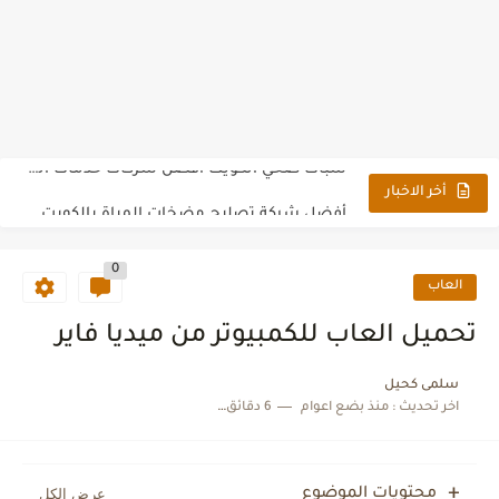
تحميل لعبة جاتا القديمة GTA Old للكمبيوتر برابط مباشر
سباك صحي الكويت أفضل شركات خدمات السباكة بالكويت
أفضل شركة تصليح مضخات المياة بالكويت
أخر الاخبار
أفضل مواقع شراء ملحقات ألعاب الجوال في مصر
0
تحميل لعبة Talking Ginger 2 للاندرويد والايفون مجانًا
العاب
أفضل شركة مكافحة حشرات وتنظيف منازل في العين
تحميل العاب للكمبيوتر من ميديا فاير
امجاد الخدمات أفضل شركة صيانة مكيفات ومكافحة حشرات
سلمى كحيل
اخر تحديث :
منذ بضع اعوام
6 دقائق للقراءة
شركة هرم الخدمات أفضل شركة تنظيف مكيفات وفلل بالرياض
أفضل شركة تنظيف وعزل خزانات مياه بالرياض بأرخص الأسعار
محتويات الموضوع