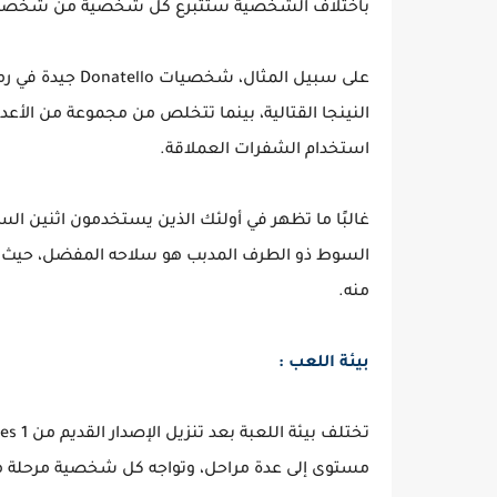
باختلاف الشخصية ستتبرع كل شخصية من شخصيات Teenage Mutant Ninja Turtles بنوع معين من ا
على سبيل المثال،
النينجا القتالية، بينما تتخلص من مجموعة من الأعدا
استخدام الشفرات العملاقة.
غالبًا ما تظهر في أولئك الذين يستخدمون اثنين ال
السوط ذو الطرف المدبب هو سلاحه المفضل، حيث يس
منه.
بيئة اللعب :
مستوى إلى عدة مراحل، وتواجه كل شخصية مرحلة م