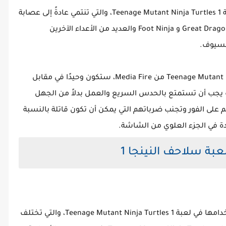
بمجرد بدء اللعب، ستواجه المزيد من الأعداء في لعبة Teenage Mutant Ninja Turtles 1، والتي تنتمي عادةً إلى عصابة
مناهضة لسلاحف النينجا بقيادة Mouser Robot و Great Dragon و Foot Ninja والعديد من الأعداء الآخرين
لسيوف.
في معظم المواجهة بعد تنزيل لعبة Teenage Mutant Ninja Turtles 1 من Media Fire، ستكون وحيدًا في مقابل
لك يجب أن تستمتع بالحدس السريع والعمل بدلاً من الجهل
 على الفور وتجنب ضرباتهم التي يمكن أن تكون قاتلة بالنسبة
ة في الجزء العلوي من الشاشة.
بة سلاحف النينجا 1
هناك مجموعة متنوعة من الأسلحة التي يمكن استخدامها في لعبة Teenage Mutant Ninja Turtles 1، والتي تختلف