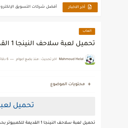
أحدث 10 هواتف ذكية: افضل موبايل بسعر 6000 في السعودية
أخر الاخبار
اشحن شدات ببجي بسهولة وأما
نظم عملك بذكاء مع Plugin Soft: برنامج محاسبة متكامل
العاب
أعرف الجديد في عالم شحن ألعا
تحميل لعبة سلاحف النينجا 1 القديمة للكمبيوتر
كمبوند جاردن ليكس تويج الأناقة
Mahmoud Helal
اخر تحديث :
منذ بضع اعوام
6 دقائق للقراءة
خدمات حصرية لمعلمي ومعلمات
ازدهار حركة بيع السيارات المستع
محتويات الموضوع
خدمات الطباعة والسي دي والف
تحميل لعبة 