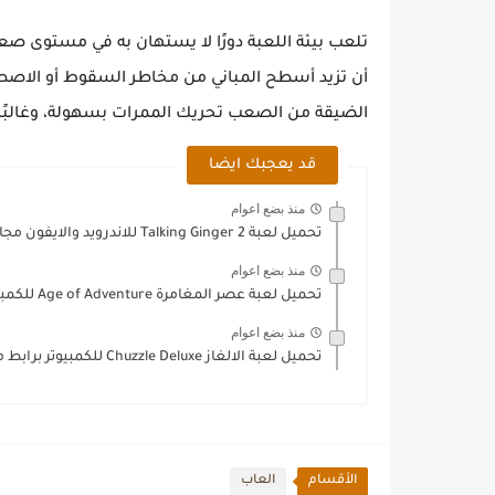
تلعب بيئة اللعبة دورًا لا يستهان به في مستوى صع
أن تزيد أسطح المباني من مخاطر السقوط أو الاصط
الضيقة من الصعب تحريك الممرات بسهولة، وغالبًا م
قد يعجبك ايضا
منذ بضع اعوام
تحميل لعبة Talking Ginger 2 للاندرويد والايفون مجانًا
منذ بضع اعوام
تحميل لعبة عصر المغامرة Age of Adventure للكمبيوتر
منذ بضع اعوام
تحميل لعبة الالغاز Chuzzle Deluxe للكمبيوتر برابط مباشر
الأقسام
العاب