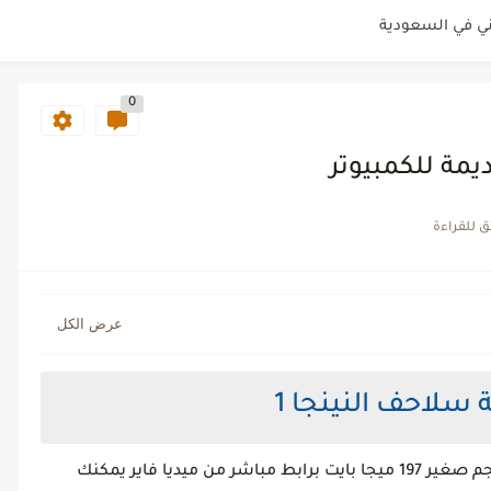
ن مع إشحنها
0
ب الأونلاين بطرق سريعة
 والترف في مملكة الحداثة
 السعودية من مؤسسة التحاضير
ملة عبر مواقع بيع السيارات اونلاين
لاش توصيل من مؤسسة التحاضير الحديثة
سلاحف النينجا 1
تحميل لعبة سلاحف النينجا 1 القديمة للكمبيوتر بحجم صغير 197 ميجا بايت برابط مباشر من ميديا فاير يمكنك