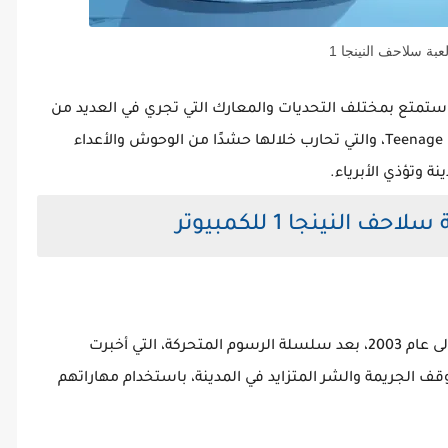
عبة سلاحف النينجا 1
استمتع بمختلف التحديات والمعارك التي تجري في العديد من
المناطق المختلفة مع لعبة Teenage Mutant Ninja Turtles 1، والتي تحارب خلالها حشدًا من الوحوش والأعداء
 وتؤذي الأبرياء.
 النينجا 1 للكمبيوتر
يعود إصدار لعبة Teenage Mutant Ninja Turtles 1 إلى عام 2003، بعد سلسلة الرسوم المتحركة، التي أخبرت
ف الجريمة والشر المتزايد في المدينة، باستخدام مهاراتهم