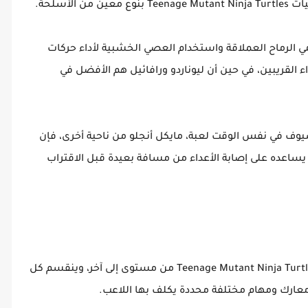
لأسلحة.
 شخصيات Donatello جيدة في رمي الرماح العملاقة واستخدام العصي الخشبية لأداء حركات
ء القريبين، في حين أن ليوناردو ورافائيل هم الأفضل في
سيوف في نفس الوقت لعبة، مايكل أنجلو من ناحية أخرى، فإن
اعده على إصابة الأعداء من مسافة بعيدة قبل الاقتراب
تختلف بيئة اللعبة بعد تنزيل الإصدار القديم من Teenage Mutant Ninja Turtles 1 من مستوى إلى آخر، وينقسم كل
عارك ومهام مختلفة محددة يكلف بها اللاعب.