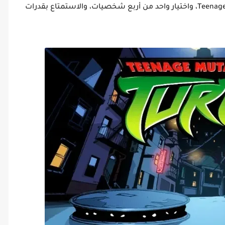
اللعب كواحد من شخصيات Teenage Mutant Ninja Turtles، واختيار واحد من أربع شخصيات، والاستمتاع بقدرات