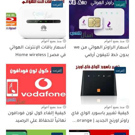
إنترنت
إنترنت
منذ بضع اعوام
منذ بضع اعوام
أسعار الراوتر الهوائي من we
أسعار باقات الإنترنت الهوائي
بدون خط تليفون أرضي
في مصر | Home wireless
إنترنت
إنترنت
منذ بضع اعوام
منذ بضع اعوام
كيفية تغيير باسورد الواي فاي
كيفية إلغاء كول تون فودافون
راوتر اورنج الجديد | orange...
نهائياً للحفاظ علي الرصيد