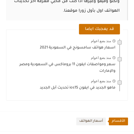
وتكنو وفيفو وغيرها اذا كنت من محبي معرفة اخر تحديثات
الهواتف اول بأول زورا موقعنا.
قد يعجبك ايضا
منذ بضع اعوام
اسعار هواتف سامسونج في السعودية 2021
منذ بضع اعوام
سعر ومواصفات ايفون 11 بروماكس في السعودية ومصر
والإمارات
منذ بضع اعوام
ماهو الجديد في ايفون ios15 تحديث آبل الجديد
الأقسام
أسعار الهواتف