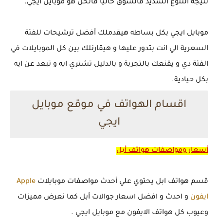
نتيجة التنوع الشديد فالسوق حالياً فالحل هو موبايل ايجي.
موبايل ايجي بكل بساطه هيقدملك أفضل ترشيحات للفئة
السعرية الي انت بتدور عليها و هيقارنلك بين كل الموبايلات في
الفئة دي و يقنعك بالتجربة و بالدليل تشتري ايه و تبعد عن ايه
بكل حيادية.
اقسام الهواتف في موقع موبايل
ايجي
أسعار ومواصفات هواتف أبل
قسم هواتف ابل يحتوي علي أحدث مواصفات موبايلات
Apple
ايفون
و احدث و افضل اسعار جوالات أبل كما نعرض مميزات
وعيوب كل هواتف الايفون مع موبايل ايجي .