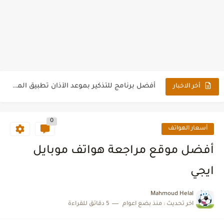
أفضل الأطباء في أمراض الجهاز الهضمي والكبد
شبكة عيون أفضل مجلة إلكترونية إخبارية عصرية
تحميل تطبيق المصحف الشريف القرآن الكريم كامل للهاتف
أفضل برنامج للتذكير بموعد الآذان تطبيق المؤذن
أخر الاخبار
أفضل تطبيق للتذكير بأوقات الصلاة 2022
أفضل برنامج لتعليم الأطفال الحروف العربية للموبايل
0
أسعار الهواتف
جدول مواعيد مسلسلات رمضان 2022
أفضل موقع مراجعة هواتف موبايل
تحميل تطبيق إمساكية رمضان 2022
ايجي
Mahmoud Helal
اخر تحديث :
منذ بضع اعوام
5 دقائق للقراءة