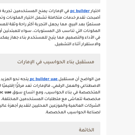
اختيار
pc builder
في الإمارات يمنح المستخدمين تجربة ف
أصبحت تقدم خدمات متكاملة تشمل اختيار المكونات وتجميع
مستمرًا بعد البيع، مما يجعل التجربة أكثر راحة وثقة 
المكونات التي تناسب كل المستويات، سواء للمبتدئين أو ل
في الأداء والتصميم، مما يتيح للمستخدم بناء جهاز يع
والاستقرار أثناء التشغيل.
مستقبل بناء الحواسيب في الإمارات
من الواضح أن مستقبل
pc builder uae
يتجه نحو المزيد 
الاصطناعي والعمل الرقمي، فالإمارات تعد مركزًا إقليميًا ل
المتخصصة في بناء الحواسيب، ومع اتساع سوق
pc uae
مخصصة تتماشى مع متطلبات المستخدمين المختلفة، ومن 
الشركات العالمية والموزعين المحليين لتقديم أجهزة عالية
لصناعة الحواسيب المخصصة.
الخاتمة