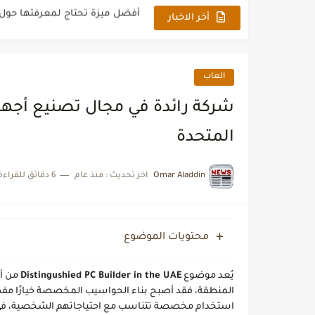
سعر هاتف سامسونج Samsung s23 Ultra في جميع الدول العربية
أخر الاخبار
شركة خدمات تنظيف فلل ومجال
كيفية تحسين محركات البحث الداخ
العاب
ما الهدف من إنشاء موقع الكترون
شركة رائدة في مجال تصنيع أجهزة 
أسعار غسالات توشيبا العربي ا
المتحدة
رقم اس تي سي باي المجاني وانواع بط
Omar Aladdin
اخر تحديث :
منذ عام
6 دقائق للقراءة
موارد وزارة الصحة خدمة مديري erp moh gov sa
أفضل موقع مراجعة هواتف موبا
محتويات الموضوع
يُعد موضوع
Distingushied PC Builder in the UAE
من أب
المنطقة، فقد أصبح بناء الحواسيب المخصصة خيارًا مفض
استخدام مخصصة تتناسب مع احتياجاتهم الشخصية، في الإم