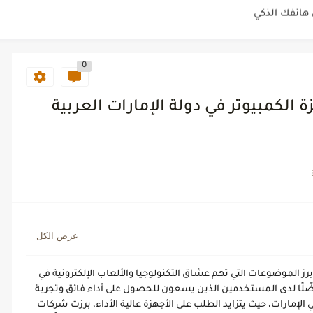
س بأحدث المعدات في الرياض
0
لية أثناء كتابة المحتوى
ي من الناحية التسويقية الإدارية
الكمبيوتر في دولة الإمارات العربية
ليوم فوق اتوماتيك ونصف اوتوماتيك
اقات stc pay
يل ايجي
رز الموضوعات التي تهم عشاق التكنولوجيا والألعاب الإلكترونية في
ّلًا لدى المستخدمين الذين يسعون للحصول على أداء فائق وتجربة
ارات، حيث يتزايد الطلب على الأجهزة عالية الأداء، برزت شركات