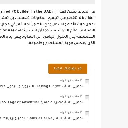
في الختام، يمكن القول إن
ushied PC Builder in the UAE
builder
لا تقتصر على تجميع المكونات فحسب، بل تمتد 
له من حيث الأداء والسعر، ومع التطور المستمر في مجال
التقنية في عالم الحواسيب، كما أن انتشار ثقافة
 pc uae
المخصصة بدل الحلول الجاهزة، في النهاية، يبقى بناء ا
الذي يعكس هوية المستخدم وطموحه.
قد يعجبك ايضا
منذ بضع اعوام
تحميل لعبة Talking Ginger 2 للاندرويد والايفون مجانًا
منذ بضع اعوام
تحميل لعبة عصر المغامرة Age of Adventure للكمبيوتر
منذ بضع اعوام
تحميل لعبة الالغاز Chuzzle Deluxe للكمبيوتر برابط مباشر