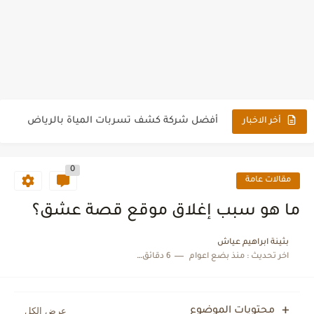
أفضل 10 تطبيقات لمواقع التواصل الاجتماعي 2022
أفضل شركة كشف تسربات المياة بالرياض
شركة كشف تسربات المياه بالمملكة العربية السعودية
أخر الاخبار
أفضل موقع بيع متابعين سوشيال ميديا سيرفر بلاش
0
كيفية تحويل رقم الواتس اب الى رابط مباشر
مقالات عامة
أرخص شركة نقل عفش بالرياض بأسعار رخيصة وأحترافية
ما هو سبب إغلاق موقع قصة عشق؟
تحميل لعبة عصر المغامرة Age of Adventure للكمبيوتر
بثينة ابراهيم عياش
اخر تحديث :
منذ بضع اعوام
6 دقائق للقراءة
ركن المثالية أفضل شركة تسليك مجاري وتنظيف خزانات بالخبر
أفضل شركة كشف تسربات المياه وعزل أسطح بالدمام
محتويات الموضوع